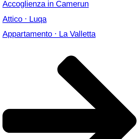
Accoglienza in Camerun
Attico ⋅ Luqa
Appartamento ⋅ La Valletta