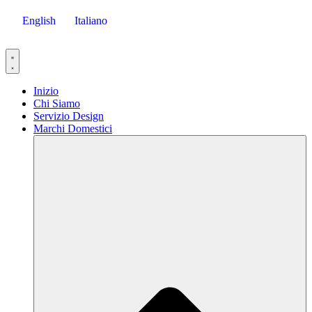
[Italian]
English
Italiano
Skip
to
content
Inizio
Chi Siamo
Servizio Design
Marchi Domestici