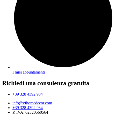
I miei appuntamenti
Richiedi una consulenza gratuita
+39 328 4392 984
info@vfhomedecor.com
+39 328 4392 984
P. IVA: 02320560564