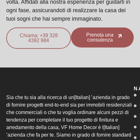
volta. Affidati alla nostra esperienza per guidarti in
ogni fase, assicurandoti di realizzare la casa dei
tuoi sogni che hai sempre immaginato.
Prenota una
Chiama: +39 328
consulenza
4392 984
N
Sia che tu sia alla ricerca di un[Italian] ’azienda in grado
di fornire progetti end-to-end sia per immobili residenziali
che commerciali o che tu voglia ordinare alcuni pezzi di
tendenza per completare il tuo progetto di finitura e
arredamento della casa, VF Home Decor è l[Italian]
’azienda che fa per te. Siamo in grado di fornire standard