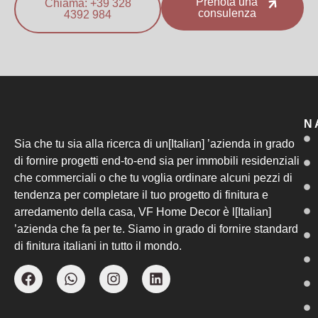
Prenota una
Chiama: +39 328
consulenza
4392 984
N
Sia che tu sia alla ricerca di un[Italian] ’azienda in grado
di fornire progetti end-to-end sia per immobili residenziali
che commerciali o che tu voglia ordinare alcuni pezzi di
tendenza per completare il tuo progetto di finitura e
arredamento della casa, VF Home Decor è l[Italian]
’azienda che fa per te. Siamo in grado di fornire standard
di finitura italiani in tutto il mondo.